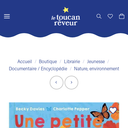
Passer
au
contenu
Accueil
/
Boutique
/
Librairie
/
Jeunesse
/
Documentaire / Encyclopédie
/
Nature, environnement
Ajouter
à la liste