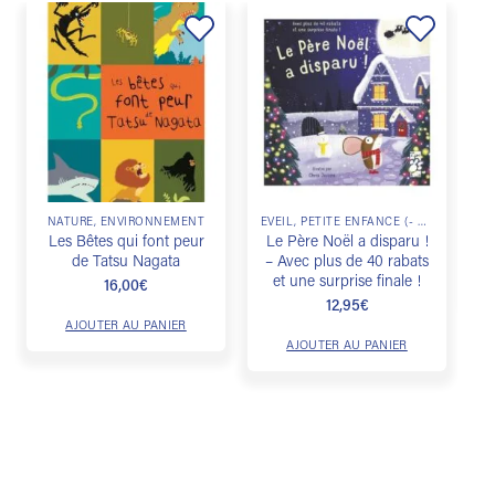
Ajouter
Ajouter
à la
à la
liste de
liste de
souhaits
souhaits
NATURE, ENVIRONNEMENT
ÉVEIL, PETITE ENFANCE (- DE 3 ANS)
Les Bêtes qui font peur
Le Père Noël a disparu !
de Tatsu Nagata
– Avec plus de 40 rabats
et une surprise finale !
16,00
€
12,95
€
AJOUTER AU PANIER
AJOUTER AU PANIER