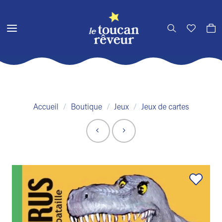
Passer
au
contenu
Accueil
/
Boutique
/
Jeux
/
Jeux de cartes
Ajouter
à la liste
de
souhaits