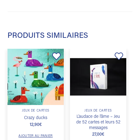
PRODUITS SIMILAIRES
Ajouter
Ajouter
à la
à la
liste de
liste de
souhaits
souhaits
JEUX DE CARTES
JEUX DE CARTES
L’audace de l’âme – Jeu
Crazy ducks
de 52 cartes et leurs 52
12,90
€
messages
27,00
€
AJOUTER AU PANIER