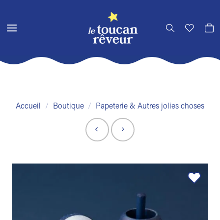
Passer
au
contenu
Accueil
/
Boutique
/
Papeterie & Autres jolies choses
Ajouter
à la liste
de
souhaits