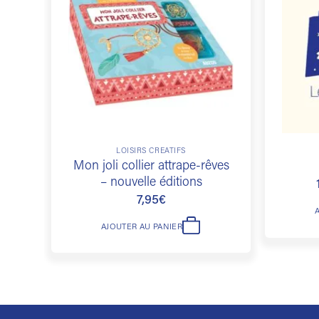
à la
liste de
souhaits
LOISIRS CRÉATIFS
Ce
Mon joli collier attrape-rêves
produit
– nouvelle éditions
a
7,95
€
plusieur
variation
AJOUTER AU PANIER
Les
options
peuvent
être
choisies
sur