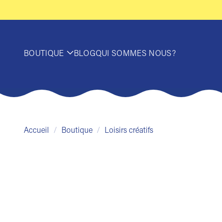
Passer
au
contenu
BOUTIQUE
BLOG
QUI SOMMES NOUS?
Accueil
/
Boutique
/
Loisirs créatifs