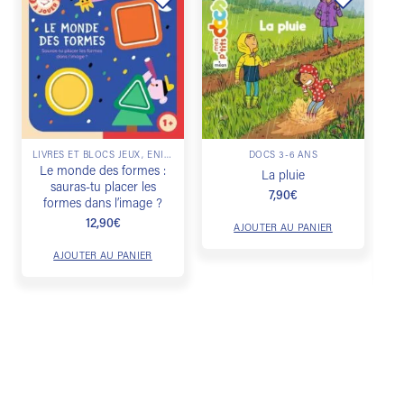
Ajouter
Ajouter
à la
à la
liste de
liste de
souhaits
souhaits
LIVRES ET BLOCS JEUX, ÉNIGMES & ESCAPE GAME
DOCS 3-6 ANS
Le monde des formes :
La pluie
sauras-tu placer les
v
7,90
€
formes dans l’image ?
12,90
€
AJOUTER AU PANIER
AJOUTER AU PANIER