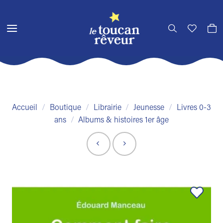
Passer
au
contenu
Accueil
/
Boutique
/
Librairie
/
Jeunesse
/
Livres 0-3
ans
/
Albums & histoires 1er âge
Ajouter
à la liste