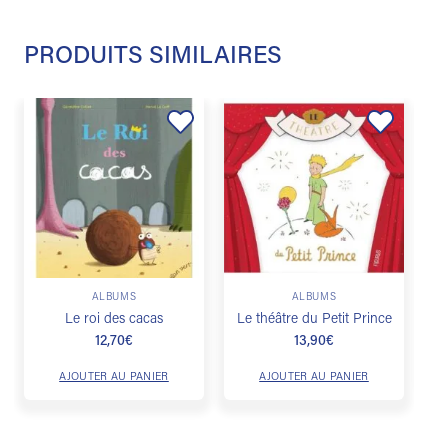
PRODUITS SIMILAIRES
Ajouter
Ajouter
à la
à la
liste de
liste de
souhaits
souhaits
ALBUMS
ALBUMS
Le roi des cacas
Le théâtre du Petit Prince
12,70
€
13,90
€
AJOUTER AU PANIER
AJOUTER AU PANIER