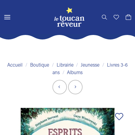
Passer
au
contenu
Accueil
/
Boutique
/
Librairie
/
Jeunesse
/
Livres 3-6
ans
/
Albums
Ajouter
à la liste