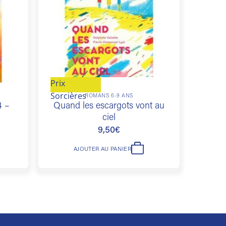
souhaits
souhaits
Prix
Sorcières
ROMANS 6-9 ANS
4 –
Quand les escargots vont au
Max e
ciel
9,50
€
AJOUTER AU PANIER