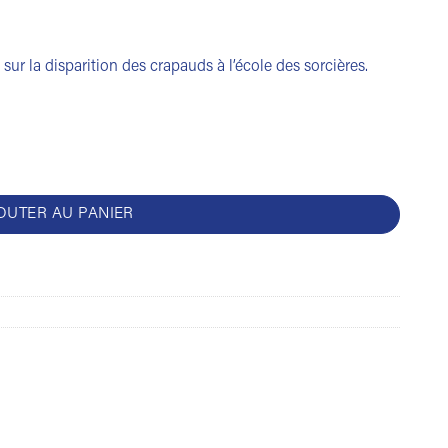
ur la disparition des crapauds à l’école des sorcières.
 au crapaud-vomi
OUTER AU PANIER