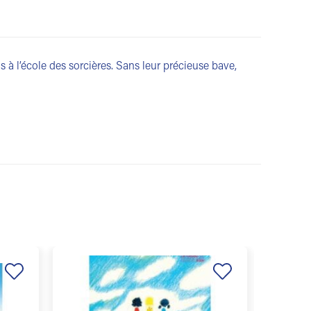
 à l’école des sorcières. Sans leur précieuse bave,
Ajouter
Ajouter
à la
à la
liste de
liste de