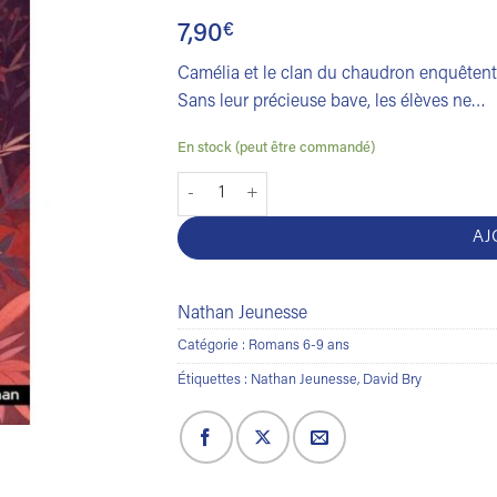
7,90
€
Camélia et le clan du chaudron enquêtent s
Sans leur précieuse bave, les élèves ne…
En stock (peut être commandé)
quantité de Le clan du chaudron. La chasse
AJ
Nathan Jeunesse
Catégorie :
Romans 6-9 ans
Étiquettes :
Nathan Jeunesse
,
David Bry