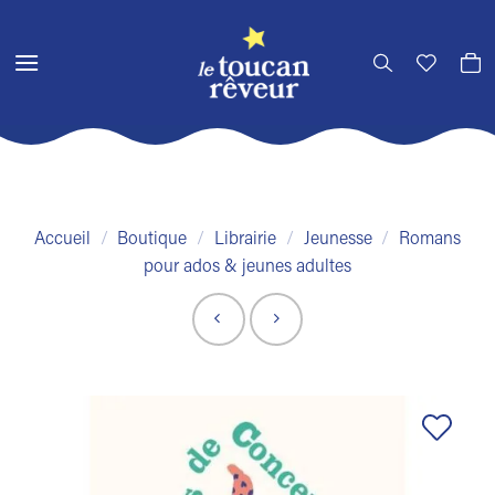
Passer
au
contenu
Accueil
/
Boutique
/
Librairie
/
Jeunesse
/
Romans
pour ados & jeunes adultes
Ajouter
à la liste