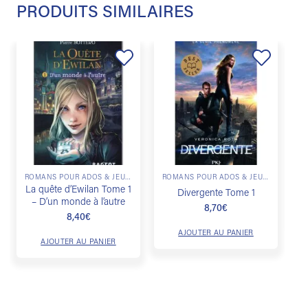
PRODUITS SIMILAIRES
Ajouter
Ajouter
à la
à la
liste de
liste de
souhaits
souhaits
ROMANS POUR ADOS & JEUNES ADULTES
ROMANS POUR ADOS & JEUNES ADULTES
La quête d’Ewilan Tome 1
Divergente Tome 1
– D’un monde à l’autre
8,70
€
8,40
€
AJOUTER AU PANIER
AJOUTER AU PANIER