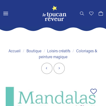
Passer
au
contenu
Accueil
/
Boutique
/
Loisirs créatifs
/
Coloriages &
peinture magique
Ajouter
à la liste