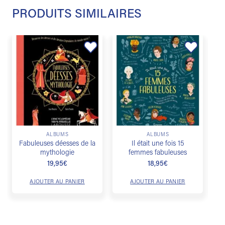
PRODUITS SIMILAIRES
Ajouter
Ajouter
à la
à la
liste de
liste de
souhaits
souhaits
ALBUMS
ALBUMS
Fabuleuses déesses de la
Il était une fois 15
mythologie
femmes fabuleuses
19,95
€
18,95
€
AJOUTER AU PANIER
AJOUTER AU PANIER