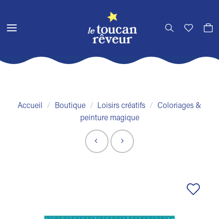
Passer
au
contenu
Accueil
/
Boutique
/
Loisirs créatifs
/
Coloriages &
peinture magique
Ajouter
à la liste