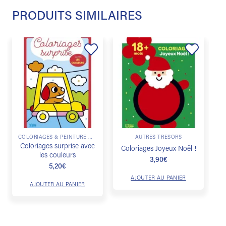
PRODUITS SIMILAIRES
Ajouter
Ajouter
à la
à la
liste de
liste de
souhaits
souhaits
1
COLORIAGES & PEINTURE MAGIQUE
AUTRES TRÉSORS
Coloriages surprise avec
Coloriages Joyeux Noël !
les couleurs
3,90
€
5,20
€
AJOUTER AU PANIER
AJOUTER AU PANIER